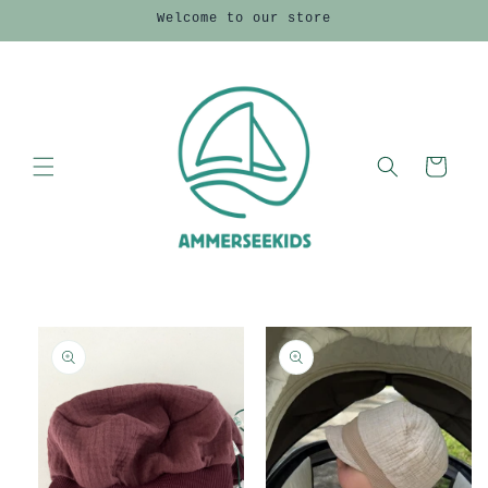
Direkt
Welcome to our store
zum
Inhalt
Warenkorb
duktinformationen
ingen