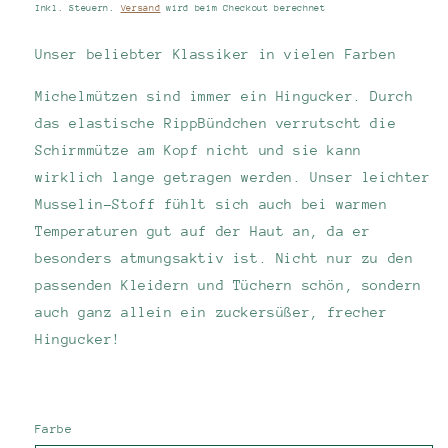
Preis
Inkl. Steuern.
Versand
wird beim Checkout berechnet
Unser beliebter Klassiker in vielen Farben
Michelmützen sind immer ein Hingucker. Durch
das elastische RippBündchen verrutscht die
Schirmmütze am Kopf nicht und sie kann
wirklich lange getragen werden. Unser leichter
Musselin-Stoff fühlt sich auch bei warmen
Temperaturen gut auf der Haut an, da er
besonders atmungsaktiv ist. Nicht nur zu den
passenden Kleidern und Tüchern schön, sondern
auch ganz allein ein zuckersüßer, frecher
Hingucker!
Farbe