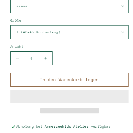
Größe
Anzahl
Verringere
Erhöhe
die
die
Menge
Menge
für
für
In den Warenkorb legen
Michelmütze
Michelmütze
aus
aus
Musseline
Musseline
Abholung bei
Ammerseekids Atelier
verfügbar