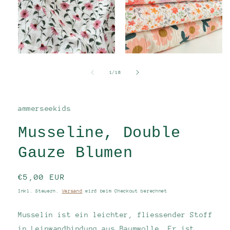
Medien
Medien
1
2
in
in
von
1
/
18
Modal
Modal
öffnen
öffnen
ammerseekids
Musseline, Double
Gauze Blumen
Normaler
€5,00 EUR
Preis
Inkl. Steuern.
Versand
wird beim Checkout berechnet
Musselin ist ein leichter, fliessender Stoff
in Leinwandbindung aus Baumwolle. Er ist