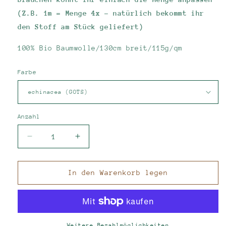
(Z.B. 1m = Menge 4x - natürlich bekommt ihr
den Stoff am Stück geliefert)
100% Bio Baumwolle/130cm breit/115g/qm
Farbe
Anzahl
Verringere
Erhöhe
die
die
Menge
Menge
für
für
In den Warenkorb legen
Musseline,
Musseline,
Double
Double
Gauze
Gauze
Blumen
Blumen
Weitere Bezahlmöglichkeiten