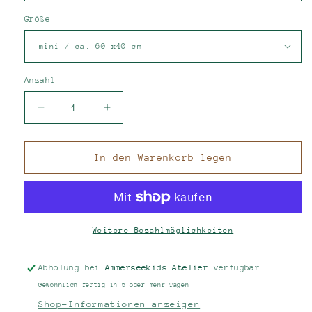
Größe
Anzahl
Verringere
Erhöhe
die
die
Menge
Menge
für
für
In den Warenkorb legen
Musseline
Musseline
Dreieckstücher
Dreieckstücher
Herzen
Herzen
&amp;
&amp;
Streifen
Streifen
Weitere Bezahlmöglichkeiten
Abholung bei
Ammerseekids Atelier
verfügbar
Gewöhnlich fertig in 5 oder mehr Tagen
Shop-Informationen anzeigen